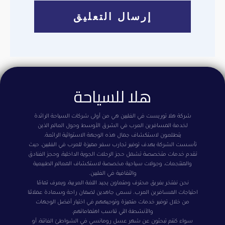
هلا للسياحة
شركة هلا توريست في الفلبين هي من أولى شركات السياحة الرائدة
لخدمة المسافرين العرب في الشرق الأوسط وحول العالم الذين
يتطلعون لاستكشاف جمال هذه الوجهة الاستوائية الرائعة.
تأسست الشركة بهدف توفير تجارب سفر مميزة للعرب في الفلبين، حيث
تقدم خدمات متخصصة تشمل حجز الرحلات الجوية الداخلية، وحجز الفنادق
والمنتجعات، وجولات سياحية مخصصة لاستكشاف المعالم الطبيعية
والثقافية في الفلبين.
نحن نفتخر بفريق محترف ومتعاون يجيد اللغة العربية، ويعرف تمامًا
احتياجات المسافرين العرب. نسعى جاهدين لضمان راحة وسعادة عملائنا
من خلال توفير خدمات متميزة وتوجيههم في اختيار أفضل الوجهات
والأنشطة التي تناسب اهتماماتهم.
سواء كنتم تبحثون عن شهر عسل رومانسي في الشواطئ الفاتنة، أو