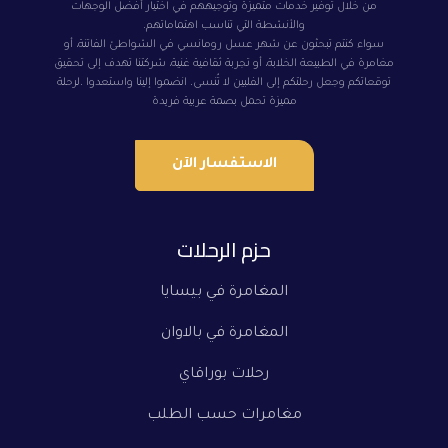
من خلال توفير خدمات متميزة وتوجيههم في اختيار أفضل الوجهات
والأنشطة التي تناسب اهتماماتهم.
سواء كنتم تبحثون عن شهر عسل رومانسي في الشواطئ الفاتنة، أو
مغامرة في الطبيعة الخلابة، أو تجربة ثقافية غنية، شركتنا تهدف إلى تحقيق
توقعاتكم وجعل رحلتكم إلى الفلبين لا تُنسى. انضموا إلينا واستعدوا .لرحلة
مميزة تحمل بصمة عربية فريدة
الاستفسار الآن
حزم الرحلات
المغامرة في بيسايا
المغامرة في بالاوان
رحلات بوراقاي
مغامرات حسب الطلب