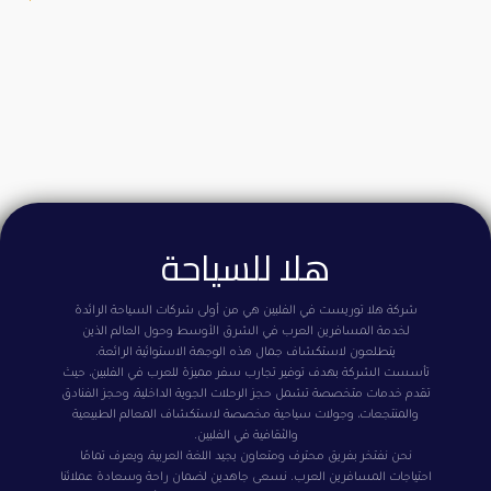
هلا للسياحة
شركة هلا توريست في الفلبين هي من أولى شركات السياحة الرائدة
لخدمة المسافرين العرب في الشرق الأوسط وحول العالم الذين
يتطلعون لاستكشاف جمال هذه الوجهة الاستوائية الرائعة.
تأسست الشركة بهدف توفير تجارب سفر مميزة للعرب في الفلبين، حيث
تقدم خدمات متخصصة تشمل حجز الرحلات الجوية الداخلية، وحجز الفنادق
والمنتجعات، وجولات سياحية مخصصة لاستكشاف المعالم الطبيعية
والثقافية في الفلبين.
نحن نفتخر بفريق محترف ومتعاون يجيد اللغة العربية، ويعرف تمامًا
احتياجات المسافرين العرب. نسعى جاهدين لضمان راحة وسعادة عملائنا