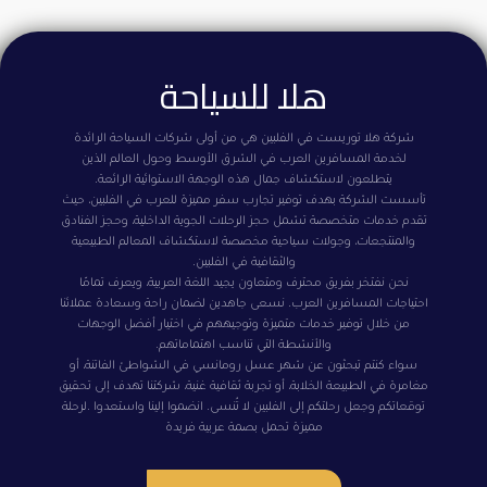
هلا للسياحة
شركة هلا توريست في الفلبين هي من أولى شركات السياحة الرائدة
لخدمة المسافرين العرب في الشرق الأوسط وحول العالم الذين
يتطلعون لاستكشاف جمال هذه الوجهة الاستوائية الرائعة.
تأسست الشركة بهدف توفير تجارب سفر مميزة للعرب في الفلبين، حيث
تقدم خدمات متخصصة تشمل حجز الرحلات الجوية الداخلية، وحجز الفنادق
والمنتجعات، وجولات سياحية مخصصة لاستكشاف المعالم الطبيعية
والثقافية في الفلبين.
نحن نفتخر بفريق محترف ومتعاون يجيد اللغة العربية، ويعرف تمامًا
احتياجات المسافرين العرب. نسعى جاهدين لضمان راحة وسعادة عملائنا
من خلال توفير خدمات متميزة وتوجيههم في اختيار أفضل الوجهات
والأنشطة التي تناسب اهتماماتهم.
سواء كنتم تبحثون عن شهر عسل رومانسي في الشواطئ الفاتنة، أو
مغامرة في الطبيعة الخلابة، أو تجربة ثقافية غنية، شركتنا تهدف إلى تحقيق
توقعاتكم وجعل رحلتكم إلى الفلبين لا تُنسى. انضموا إلينا واستعدوا .لرحلة
مميزة تحمل بصمة عربية فريدة